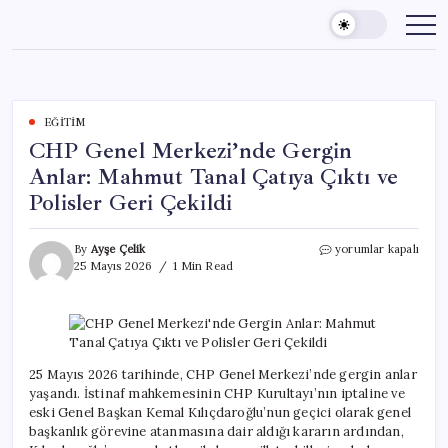
Skip
to
content
EĞITIM
CHP Genel Merkezi’nde Gergin
Anlar: Mahmut Tanal Çatıya Çıktı ve
Polisler Geri Çekildi
CHP
By
Ayşe Çelik
yorumlar kapalı
Genel
25 Mayıs 2026
1 Min Read
Merkezi’nde
Gergin
Anlar:
Mahmut
Tanal
Çatıya
25 Mayıs 2026 tarihinde, CHP Genel Merkezi’nde gergin anlar
Çıktı
yaşandı. İstinaf mahkemesinin CHP Kurultayı’nın iptaline ve
ve
eski Genel Başkan Kemal Kılıçdaroğlu’nun geçici olarak genel
Polisler
başkanlık görevine atanmasına dair aldığı kararın ardından,
Geri