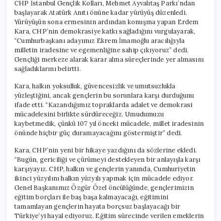
CHP İstanbul Gençlik Kolları, Mehmet Ayvalıtaş Parkı’ndan
başlayarak Atatürk Anıtı önüne kadar yürüyüş düzenledi.
Yürüyüşün sona ermesinin ardından konuşma yapan Erdem
Kara, CHP’nin demokrasiye katkı sağladığını vurgulayarak,
“Cumhurbaşkanı adayımız Ekrem İmamoğlu aracılığıyla
milletin iradesine ve egemenliğine sahip çıkıyoruz” dedi.
Gençliği merkeze alarak karar alma süreçlerinde yer almasını
sağladıklarını belirtti.
Kara, halkın yoksulluk, güvencesizlik ve umutsuzlukla
yüzleştiğini, ancak gençlerin bu sorunlara karşı durduğunu
ifade etti. “Kazandığımız topraklarda adalet ve demokrasi
mücadelesini birlikte sürdüreceğiz. Umudumuzu
kaybetmedik, çünkü 107 yıl önceki mücadele, millet iradesinin
önünde hiçbir güç duramayacağını göstermiştir” dedi.
Kara, CHP’nin yeni bir hikaye yazdığını da sözlerine ekledi.
“Bugün, gericiliği ve çürümeyi destekleyen bir anlayışla karşı
karşıyayız. CHP, halkın ve gençlerin yanında, Cumhuriyetin
ikinci yüzyılını halkın yüzyılı yapmak için mücadele ediyor.
Genel Başkanımız Özgür Özel öncülüğünde, gençlerimizin
eğitim borçları ile baş başa kalmayacağı, eğitimini
tamamlayan gençlerin hayata borçsuz başlayacağı bir
Türkiye’yi hayal ediyoruz. Eğitim sürecinde verilen emeklerin