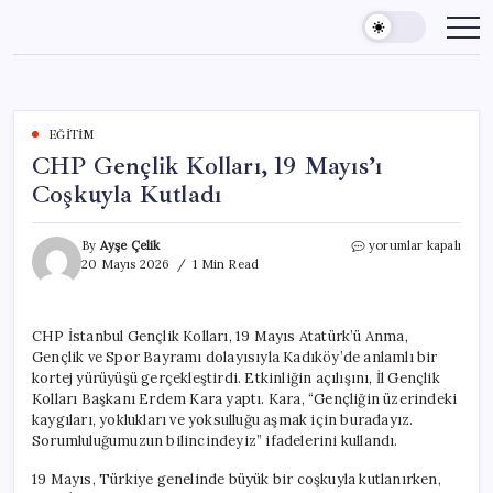
Skip
to
content
EĞITIM
CHP Gençlik Kolları, 19 Mayıs’ı
Coşkuyla Kutladı
CHP
By
Ayşe Çelik
yorumlar kapalı
Gençlik
20 Mayıs 2026
1 Min Read
Kolları,
19
Mayıs’ı
CHP İstanbul Gençlik Kolları, 19 Mayıs Atatürk’ü Anma,
Coşkuyla
Gençlik ve Spor Bayramı dolayısıyla Kadıköy’de anlamlı bir
Kutladı
için
kortej yürüyüşü gerçekleştirdi. Etkinliğin açılışını, İl Gençlik
Kolları Başkanı Erdem Kara yaptı. Kara, “Gençliğin üzerindeki
kaygıları, yoklukları ve yoksulluğu aşmak için buradayız.
Sorumluluğumuzun bilincindeyiz” ifadelerini kullandı.
19 Mayıs, Türkiye genelinde büyük bir coşkuyla kutlanırken,