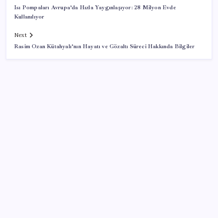
Isı Pompaları Avrupa’da Hızla Yaygınlaşıyor: 28 Milyon Evde
Kullanılıyor
Next
Rasim Ozan Kütahyalı’nın Hayatı ve Gözaltı Süreci Hakkında Bilgiler
SON YAZILAR
Steam Oyuncuları 16 GB VRAM Kapasiteli Ekran
Kartlarına Yöneliyor
Merkez Bankası rezervleri 164,4 milyar dolar oldu
KKM bakiyesi düşüşünü sürdürdü: Son haftada 34