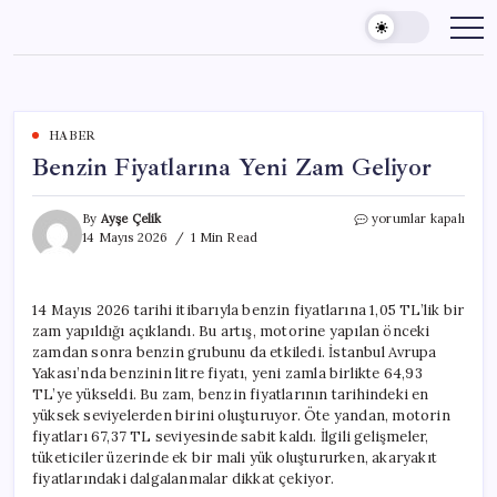
Skip
to
content
HABER
Benzin Fiyatlarına Yeni Zam Geliyor
Benzin
By
Ayşe Çelik
yorumlar kapalı
Fiyatlarına
14 Mayıs 2026
1 Min Read
Yeni
Zam
Geliyor
14 Mayıs 2026 tarihi itibarıyla benzin fiyatlarına 1,05 TL’lik bir
için
zam yapıldığı açıklandı. Bu artış, motorine yapılan önceki
zamdan sonra benzin grubunu da etkiledi. İstanbul Avrupa
Yakası’nda benzinin litre fiyatı, yeni zamla birlikte 64,93
TL’ye yükseldi. Bu zam, benzin fiyatlarının tarihindeki en
yüksek seviyelerden birini oluşturuyor. Öte yandan, motorin
fiyatları 67,37 TL seviyesinde sabit kaldı. İlgili gelişmeler,
tüketiciler üzerinde ek bir mali yük oluştururken, akaryakıt
fiyatlarındaki dalgalanmalar dikkat çekiyor.