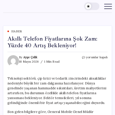
Skip
to
content
HABER
Akıllı Telefon Fiyatlarına Şok Zam:
Yüzde 40 Artış Bekleniyor!
Akıllı
By
Ayşe Çelik
yorumlar kapalı
Telefon
18 Mayıs 2026
1 Min Read
Fiyatlarına
Şok
Zam:
Teknoloji sektörü, çip krizi ve tedarik zincirindeki aksaklıklar
Yüzde
nedeniyle büyük bir zam dalgasına hazırlanıyor. Dünya
40
Artış
genelinde yaşanan hammadde sıkıntıları, üretim maliyetlerini
Bekleniyor!
artırırken, bu durumun özellikle akıllı telefon fiyatlarına
için
yansıması bekleniyor. Sektör temsilcileri, yıl sonuna
gelindiğinde önemli bir fiyat artışı yaşanabileceğini duyurdu.
Son gelen bilgilere göre, General Mobile Genel Müdür