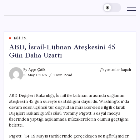
Skip
to
content
EĞITIM
ABD, İsrail-Lübnan Ateşkesini 45
Gün Daha Uzattı
ABD,
By
Ayşe Çelik
yorumlar kapalı
İsrail-
15 Mayıs 2026
1 Min Read
Lübnan
Ateşkesini
45
ABD Dışişleri Bakanlığı, İsrail ile Lübnan arasında sağlanan
Gün
ateşkesin 45 gün süreyle uzatıldığını duyurdu. Washington’da
Daha
Uzattı
devam eden üçüncü tur doğrudan müzakerelerle ilgili olarak
için
Dışişleri Bakanlığı Sözcüsü Tommy Pigott, sosyal medya
üzerinden yaptığı açıklamada müzakerelerin olumlu geçtiğini
belirtti.
Pigott, “14-15 Mayıs tarihlerinde gerçekleşen son görüşmeler,