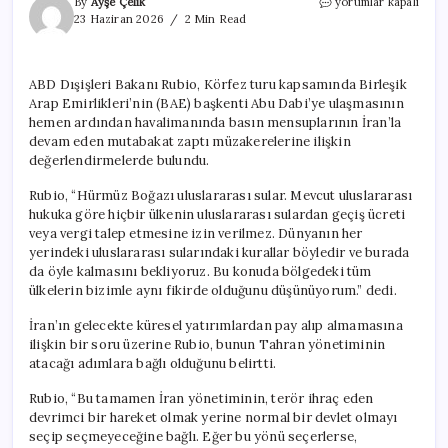
ABD
By
Ayşe Çelik
yorumlar kapalı
duyurdu:
23 Haziran 2026
2 Min Read
Hürmüz’den
geçişler
ücretsiz
ABD Dışişleri Bakanı Rubio, Körfez turu kapsamında Birleşik
olacak
Arap Emirlikleri’nin (BAE) başkenti Abu Dabi’ye ulaşmasının
için
hemen ardından havalimanında basın mensuplarının İran’la
devam eden mutabakat zaptı müzakerelerine ilişkin
değerlendirmelerde bulundu.
Rubio, “Hürmüz Boğazı uluslararası sular. Mevcut uluslararası
hukuka göre hiçbir ülkenin uluslararası sulardan geçiş ücreti
veya vergi talep etmesine izin verilmez. Dünyanın her
yerindeki uluslararası sularındaki kurallar böyledir ve burada
da öyle kalmasını bekliyoruz. Bu konuda bölgedeki tüm
ülkelerin bizimle aynı fikirde olduğunu düşünüyorum.” dedi.
İran’ın gelecekte küresel yatırımlardan pay alıp almamasına
ilişkin bir soru üzerine Rubio, bunun Tahran yönetiminin
atacağı adımlara bağlı olduğunu belirtti.
Rubio, “Bu tamamen İran yönetiminin, terör ihraç eden
devrimci bir hareket olmak yerine normal bir devlet olmayı
seçip seçmeyeceğine bağlı. Eğer bu yönü seçerlerse,