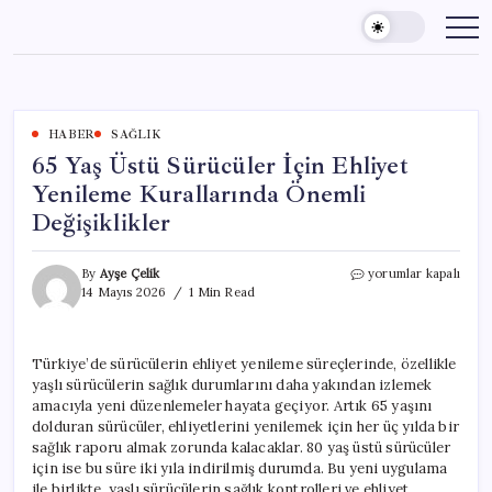
Skip
to
content
HABER
SAĞLIK
65 Yaş Üstü Sürücüler İçin Ehliyet
Yenileme Kurallarında Önemli
Değişiklikler
65
By
Ayşe Çelik
yorumlar kapalı
Yaş
14 Mayıs 2026
1 Min Read
Üstü
Sürücüler
İçin
Türkiye’de sürücülerin ehliyet yenileme süreçlerinde, özellikle
Ehliyet
yaşlı sürücülerin sağlık durumlarını daha yakından izlemek
Yenileme
Kurallarında
amacıyla yeni düzenlemeler hayata geçiyor. Artık 65 yaşını
Önemli
dolduran sürücüler, ehliyetlerini yenilemek için her üç yılda bir
Değişiklikler
sağlık raporu almak zorunda kalacaklar. 80 yaş üstü sürücüler
için
için ise bu süre iki yıla indirilmiş durumda. Bu yeni uygulama
ile birlikte, yaşlı sürücülerin sağlık kontrolleri ve ehliyet