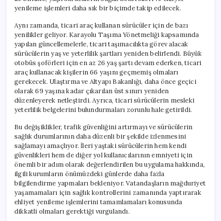
yenileme işlemleri daha sık bir biçimde takip edilecek.
Aynı zamanda, ticari araç kullanan sürücüler için de bazı
yenilikler geliyor. Karayolu Taşıma Yönetmeliği kapsamında
yapılan güncellemelerle, ticari taşımacılıkta görev alacak
sürücülerin yaş ve yeterlilik şartları yeniden belirlendi. Büyük
otobüs şoförleri için en az 26 yaş şartı devam ederken, ticari
araç kullanacak kişilerin 66 yaşını geçmemiş olmaları
gerekecek. Ulaştırma ve Altyapı Bakanlığı, daha önce geçici
olarak 69 yaşına kadar çıkarılan üst sınırı yeniden
düzenleyerek netleştirdi. Ayrıca, ticari sürücülerin mesleki
yeterlilik belgelerini bulundurmaları zorunlu hale getirildi.
Bu değişiklikler, trafik güvenliğini artırmayı ve sürücülerin
sağlık durumlarının daha düzenli bir şekilde izlenmesini
sağlamayı amaçlıyor. İleri yaştaki sürücülerin hem kendi
güvenlikleri hem de diğer yol kullanıcılarının emniyeti için
önemli bir adım olarak değerlendirilen bu uygulama hakkında,
ilgili kurumların önümüzdeki günlerde daha fazla
bilgilendirme yapmaları bekleniyor. Vatandaşların mağduriyet
yaşamamaları için sağlık kontrollerini zamanında yaptırarak
ehliyet yenileme işlemlerini tamamlamaları konusunda
dikkatli olmaları gerektiği vurgulandı.