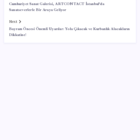
Cumhuriyet Sanat Galerisi, ARTCONTACT İstanbul’da
Sanatseverlerle Bir Araya Geliyor
Next
Bayram Öncesi Önemli Uyarılar: Yola Çıkacak ve Kurbanlık Alacakların
Dikkatine!
SON YAZILAR
Yargıtay’dan kritik karar: SGK emekliye faiz
ödeyecek!
Adalet Bakanlığı ‘projesi’: Hâkim ve savcılar yapay