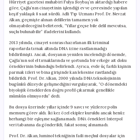
Hürriyet gazetesi muhabiri Fulya Soybaş’ın aktardığı habere
göre, Çağla’nın cinayetinin işlendiği ev ve çevresinde yapılan
keşif yaklaşık 8 saat sürdü. Adli Tıp Uzmanı Prof. Dr. Nevzat
Alkan, geçmişte alınan delillerin tamamen yok
olmayabileceğini belirterek, “Yıllar geçse bile delil mevcutsa,
suçlu bulunabilir” ifadelerini kullandı.
2013 yılında, cinayet sonrası hazırlanan ilk kriminal
raporlarda tırnak altında DNA izine rastlanmadığı
bildirilmişti. Ancak, dosyanın yeniden incelendiği dönemde,
Çağla’nın sol el tırnaklarında ve şortunda bir erkeğe ait doku
örneklerinin bulunduğu belirlendi. Ayrıca, evde üç farklı kişinin
parmak izleri ve bina girişinde kan lekesine rastlandığı
bildirildi. Prof. Dr. Alkan, 2000 yılında DNA teknolojisinin
bugünkü düzeyde gelişmediğini vurgulayarak, “O dönemdeki
biyolojik örneklerden doğru profil çıkarmak genellikle
mümkün olmuyordu” dedi.
Bu dosya üzerinde yıllar içinde 9 savcı ve yüzlerce polis
memuru görev aldı. İki kez özel ekipler kuruldu ancak henüz
herhangi bir eşleşme sağlanamadı. DNA örnekleri Interpol
veri tabanına da gönderildi, fakat sonuç alınamadı.
Prof. Dr. Alkan, luminol tekniğinin faili meçhul dosyalar için