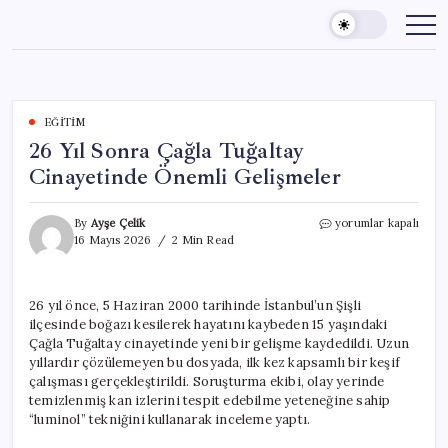
Skip
to
content
EĞITIM
26 Yıl Sonra Çağla Tuğaltay
Cinayetinde Önemli Gelişmeler
26
By
Ayşe Çelik
yorumlar kapalı
Yıl
16 Mayıs 2026
2 Min Read
Sonra
Çağla
Tuğaltay
26 yıl önce, 5 Haziran 2000 tarihinde İstanbul’un Şişli
Cinayetinde
ilçesinde boğazı kesilerek hayatını kaybeden 15 yaşındaki
Önemli
Gelişmeler
Çağla Tuğaltay cinayetinde yeni bir gelişme kaydedildi. Uzun
için
yıllardır çözülemeyen bu dosyada, ilk kez kapsamlı bir keşif
çalışması gerçekleştirildi. Soruşturma ekibi, olay yerinde
temizlenmiş kan izlerini tespit edebilme yeteneğine sahip
“luminol” tekniğini kullanarak inceleme yaptı.