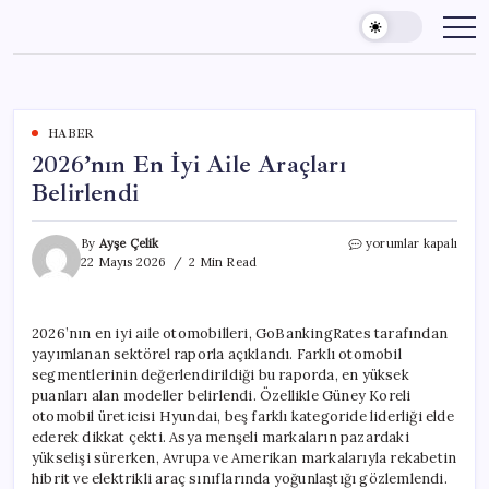
Skip
to
content
HABER
2026’nın En İyi Aile Araçları
Belirlendi
2026’nın
By
Ayşe Çelik
yorumlar kapalı
En
22 Mayıs 2026
2 Min Read
İyi
Aile
Araçları
2026’nın en iyi aile otomobilleri, GoBankingRates tarafından
Belirlendi
yayımlanan sektörel raporla açıklandı. Farklı otomobil
için
segmentlerinin değerlendirildiği bu raporda, en yüksek
puanları alan modeller belirlendi. Özellikle Güney Koreli
otomobil üreticisi Hyundai, beş farklı kategoride liderliği elde
ederek dikkat çekti. Asya menşeli markaların pazardaki
yükselişi sürerken, Avrupa ve Amerikan markalarıyla rekabetin
hibrit ve elektrikli araç sınıflarında yoğunlaştığı gözlemlendi.