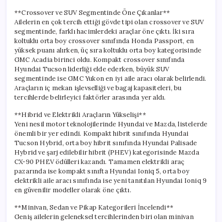
**Crossover ve SUV Segmentinde Öne Çıkanlar**
Ailelerin en çok tercih ettiği gövde tipi olan crossover ve SUV
segmentinde, farklı hacimlerdeki araçlar öne çıktı. İki sıra
koltuklu orta boy crossover sınıfında Honda Passport, en
yüksek puanı alırken, üç sıra koltuklu orta boy kategorisinde
GMC Acadia birinci oldu. Kompakt crossover sınıfında
Hyundai Tucson liderliği elde ederken, büyük SUV
segmentinde ise GMC Yukon en iyi aile aracı olarak belirlendi.
Araçların iç mekan işlevselliği ve bagaj kapasiteleri, bu
tercihlerde belirleyici faktörler arasında yer aldı.
**Hibrid ve Elektrikli Araçların Yükselişi**
Yeni nesil motor teknolojilerinde Hyundai ve Mazda, listelerde
önemli bir yer edindi. Kompakt hibrit sınıfında Hyundai
Tucson Hybrid, orta boy hibrit sınıfında Hyundai Palisade
Hybrid ve şarj edilebilir hibrit (PHEV) kategorisinde Mazda
CX-90 PHEV ödülleri kazandı. Tamamen elektrikli araç
pazarında ise kompakt sınıfta Hyundai Ioniq 5, orta boy
elektrikli aile aracı sınıfında ise yeni tanıtılan Hyundai Ioniq 9
en güvenilir modeller olarak öne çıktı.
**Minivan, Sedan ve Pikap Kategorileri İncelendi**
Geniş ailelerin geleneksel tercihlerinden biri olan minivan