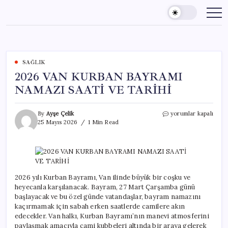
Skip
to
content
SAĞLIK
2026 VAN KURBAN BAYRAMI
NAMAZI SAATİ VE TARİHİ
2026
By
Ayşe Çelik
yorumlar kapalı
VAN
25 Mayıs 2026
1 Min Read
KURBAN
BAYRAMI
NAMAZI
SAATİ
VE
TARİHİ
2026 yılı Kurban Bayramı, Van ilinde büyük bir coşku ve
için
heyecanla karşılanacak. Bayram, 27 Mart Çarşamba günü
başlayacak ve bu özel günde vatandaşlar, bayram namazını
kaçırmamak için sabah erken saatlerde camilere akın
edecekler. Van halkı, Kurban Bayramı’nın manevi atmosferini
paylaşmak amacıyla cami kubbeleri altında bir araya gelerek