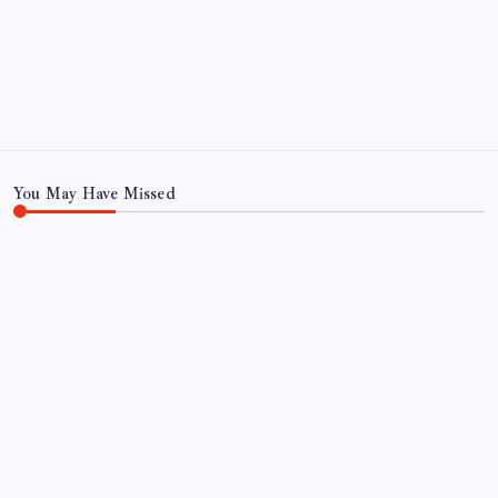
Ekonomi
Haber
Sağlık
Teknoloji
You May Have Missed
EĞITIM