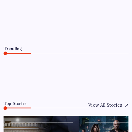
EĞITIM
Resmen Meclis’e sunuldu: İşte 10
soruda ‘çerçeve yasa’ teklifi…
By
Ayşe Çelik
5 Ağustos 2026
Trending
Resmen Meclis’e sunuldu: İşte 10 soruda ‘çerçeve yasa’
teklifi…
5 Ağustos 2026
0
Top Stories
View All Stories