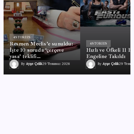
4
STORIES
Resmen Meclis’e sunuldu:
4
STORIES
İşte 10 soruda ‘çerçeve
Hızlı ve Öfkeli 11 B
yasa’ teklifi…
Engeline Takıldı
By
Ayşe Çelik
29 Temmuz 2026
By
Ayşe Çelik
29 Temm