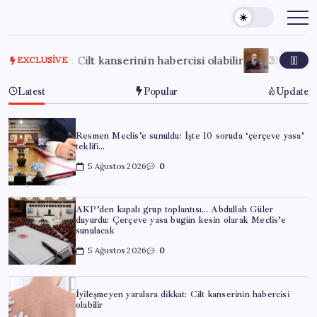
Skip
to
content
kat: Cilt kanserinin habercisi olabilir
31 Temmuz 2026
Şi
EXCLUSIVE
Latest
Popular
Update
Resmen Meclis’e sunuldu: İşte 10 soruda ‘çerçeve yasa’
teklifi…
5 Ağustos 2026
0
AKP’den kapalı grup toplantısı… Abdullah Güler
duyurdu: Çerçeve yasa bugün kesin olarak Meclis’e
sunulacak
5 Ağustos 2026
0
İyileşmeyen yaralara dikkat: Cilt kanserinin habercisi
olabilir